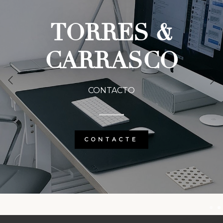
TORRES &
TORRES &
CARRASCO
CARRASCO
CONTACTO
CONTACTO
SERVICIOS
CONTACTE
1