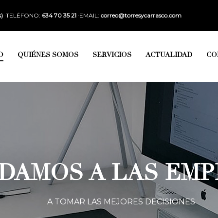
s)
·TELÉFONO:
634 70 35 21
·EMAIL:
correo@torresycarrasco.com
O
QUIÉNES SOMOS
SERVICIOS
ACTUALIDAD
CO
DAMOS A LAS EM
TORRES & CARRA
SERVICIOS DE DIRECCIÓN FINANCIERA EXTERN
A TOMAR LAS MEJORES DECISIONES