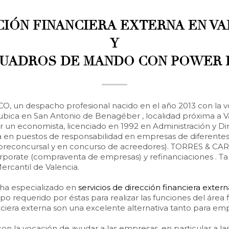
CIÓN FINANCIERA EXTERNA EN VA
Y
UADROS DE MANDO CON POWER 
 un despacho profesional nacido en el año 2013 con la vo
 ubica en San Antonio de Benagéber , localidad próxima a 
 un economista, licenciado en 1992 en Administración y Di
ia en puestos de responsabilidad en empresas de diferente
se preconcursal y en concurso de acreedores). TORRES & CA
corporate (compraventa de empresas) y refinanciaciones .
ercantil de Valencia.
ha especializado en
servicios de dirección financiera extern
o requerido por éstas para realizar las funciones del área f
inanciera externa son una excelente alternativa tanto para
on la vocación de ayudar a las empresas, en particular a 