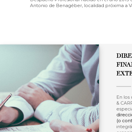
Antonio de Benagéber, localidad próxima a Va
DIRE
FINA
EXT
En los
& CAR
especia
direcci
(o cont
integr