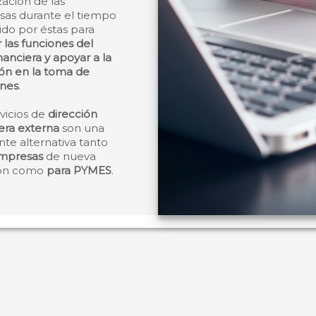
zación de las
as durante el tiempo
ido por éstas para
r las funciones del
nanciera y apoyar a la
ión en la toma de
ones
.
vicios de
dirección
era externa
son una
nte alternativa tanto
mpresas
de nueva
ión como
para PYMES
.