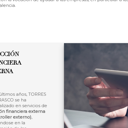
lencia.
CCIÓN
NCIERA
ERNA
 últimos años, TORRES
RASCO se ha
lizado en servicios de
ón financiera externa
roller externo)
,
ándose en la