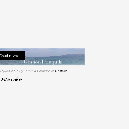
Read more +
02 julio 2024
By Torres & Carrasco
in
Gestión
Data Lake