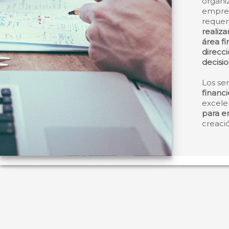
organi
empres
requer
realiza
área fi
direcc
decisi
Los ser
financi
excele
para e
creac