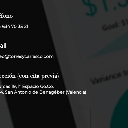
éfono
) 634 70 35 21
il
eo@torresycarrasco.com
ección (con cita previa)
urcas 19, 1º Espacio Go.Co.
4, San Antonio de Benagéber (Valencia)