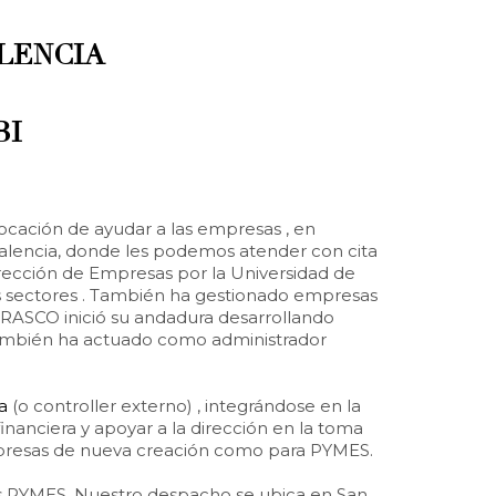
LENCIA
BI
cación de ayudar a las empresas , en
Valencia, donde les podemos atender con cita
rección de Empresas por la Universidad de
s sectores . También ha gestionado empresas
RRASCO inició su andadura desarrollando
 También ha actuado como administrador
a
(o controller externo) , integrándose en la
inanciera y apoyar a la dirección en la toma
 empresas de nueva creación como para PYMES.
las PYMES. Nuestro despacho se ubica en San