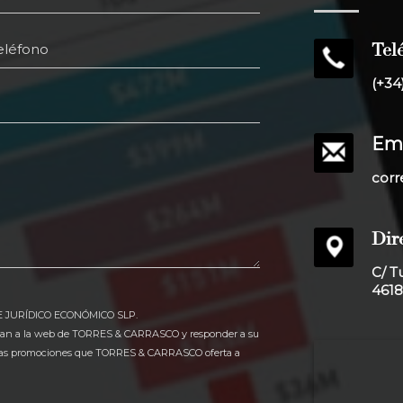
Tel
eléfono
(+34
Ema
corr
Dir
C/ T
4618
E JURÍDICO ECONÓMICO SLP.
legan a la web de TORRES & CARRASCO y responder a su
e a las promociones que TORRES & CARRASCO oferta a